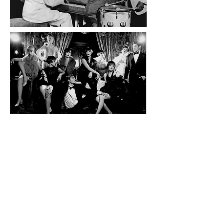
©
NoirePictures