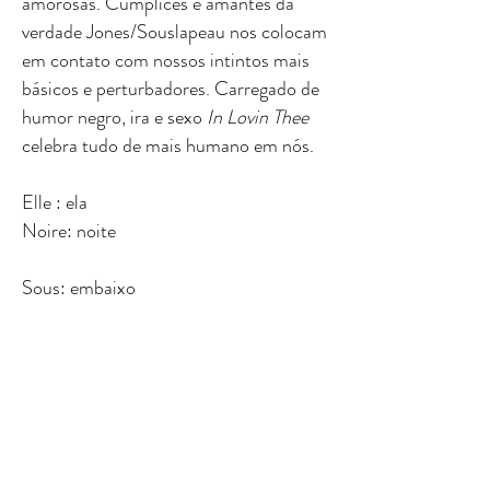
amorosas. Cúmplices e amantes da
verdade Jones/Souslapeau nos colocam
em contato com nossos intintos mais
básicos e perturbadores. Carregado de
humor negro, ira e sexo
In Lovin Thee
celebra tudo de mais humano em nós.
Elle : ela
Noire: noite
Sous: embaixo
Peau: pele
©
NoirePictures