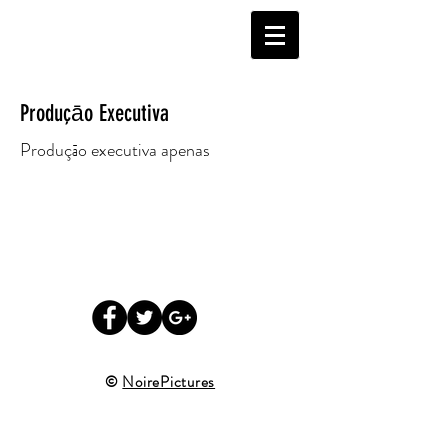
Produçāo Executiva
Produçāo executiva apenas
©
NoirePictures